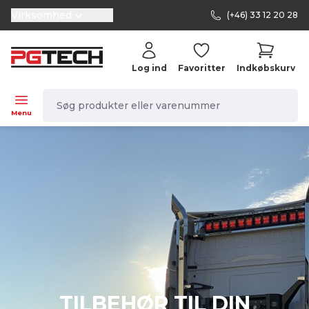
Virksomhed
(+46) 33 12 20 28
selector.vat
Log ind
Favoritter
Indkøbskurv
navbar.quicksearch.label
Menu
TILBEHØR TIL DIN