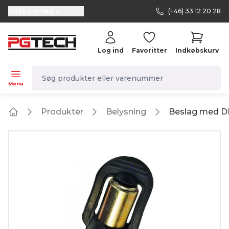
Virksomhed
(+46) 33 12 20 28
selector.vat
Log ind
Favoritter
Indkøbskurv
navbar.quicksearch.label
Menu
Produkter
Belysning
Beslag med DI
Home