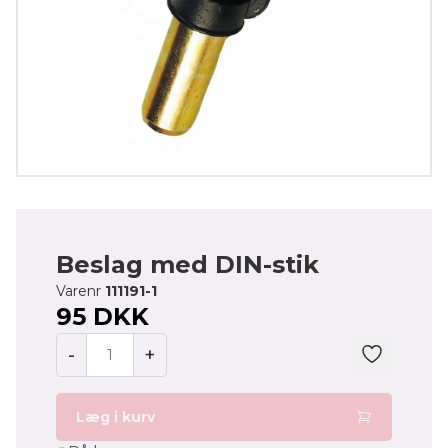
Beslag med DIN-stik
Varenr
111191-1
95 DKK
-
+
Læg i kurv