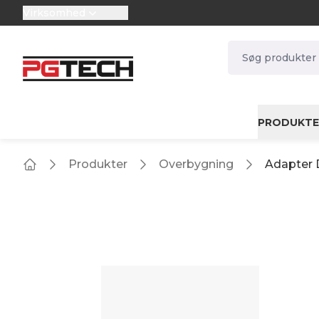
Virksomhed
selector.vat
navbar.quicksea
PRODUKTE
Produkter
Overbygning
Adapter 
Home