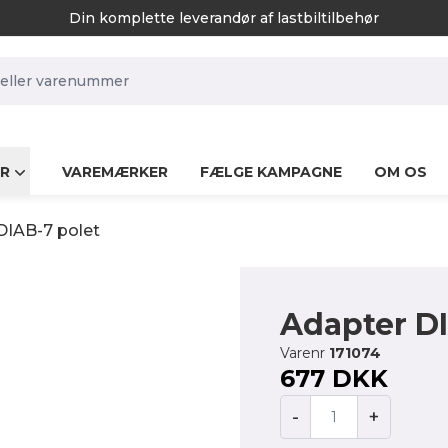
Din komplette leverandør af lastbiltilbehør
rch.label
R
VAREMÆRKER
FÆLGE KAMPAGNE
OM OS
DIAB-7 polet
Adapter DI
Varenr
171074
677 DKK
-
+