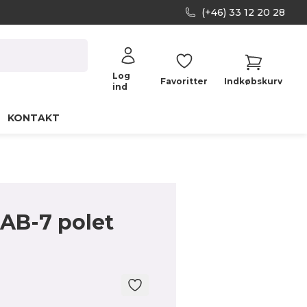
(+46) 33 12 20 28
Log
Favoritter
Indkøbskurv
ind
KONTAKT
AB-7 polet