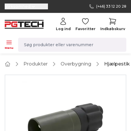
Virksomhed
(+46) 33 12 20 28
selector.vat
Log ind
Favoritter
Indkøbskurv
navbar.quicksearch.label
Menu
Produkter
Overbygning
Hjælpestik 
Home