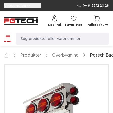
Virksomhed
(+46) 33 12 20 28
selector.vat
Log ind
Favoritter
Indkøbskurv
navbar.quicksearch.label
Menu
Produkter
Overbygning
Pgtech Bag
Home