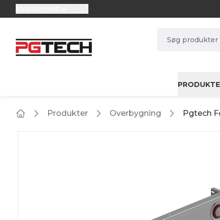
Virksomhed
selector.vat
navbar.quicksea
PRODUKTE
Produkter
Overbygning
Pgtech F
Home