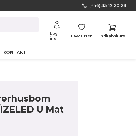
(+46) 33 12 20 28
Log
Favoritter
Indkøbskurv
ind
KONTAKT
rerhusbom
/IZELED U Mat