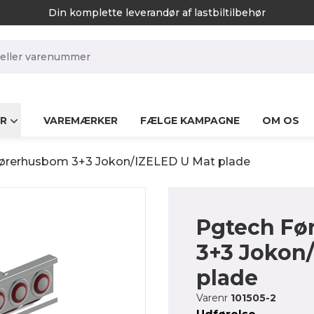
Din komplette leverandør af lastbiltilbehør
rch.label
R
VAREMÆRKER
FÆLGE KAMPAGNE
OM OS
ørerhusbom 3+3 Jokon/IZELED U Mat plade
Pgtech Fø
3+3 Jokon
plade
Varenr
101505-2