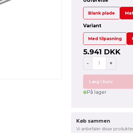
Udførelse
Blank plade
Mat
Variant
Med tilpasning
5.941 DKK
-
+
Læg i kurv
På lager
Køb sammen
Vi anbefaler disse produkter