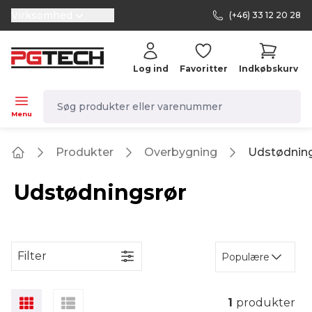
Virksomhed
(+46) 33 12 20 28
selector.vat
Log ind
Favoritter
Indkøbskurv
navbar.quicksearch.label
Menu
Produkter
Overbygning
Udstødnin
Home
Udstødningsrør
Filter
Populære
1
produkter