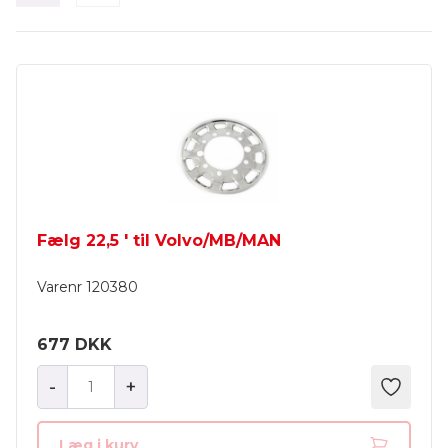
Fælg 22,5 ' til Volvo/MB/MAN
Varenr
120380
677 DKK
-
+
Læg i kurv