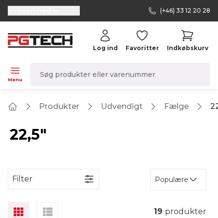
Virksomhed
(+46) 33 12 20 28
selector.vat
Log ind
Favoritter
Indkøbskurv
navbar.quicksearch.label
Menu
Produkter
Udvendigt
Fælge
22
Home
22,5"
Filter
Populære
19
produkter