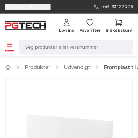
Virksomhed
(+46) 33 12 20 28
selector.vat
Log ind
Favoritter
Indkøbskurv
navbar.quicksearch.label
Menu
Produkter
Udvendigt
Frontplast ti
Home