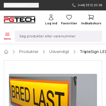
Virksomhed
(+46) 33 12 20 28
selector.vat
Log ind
Favoritter
Indkøbskurv
navbar.quicksearch.label
Menu
Produkter
Udvendigt
TripleSign LED
Home