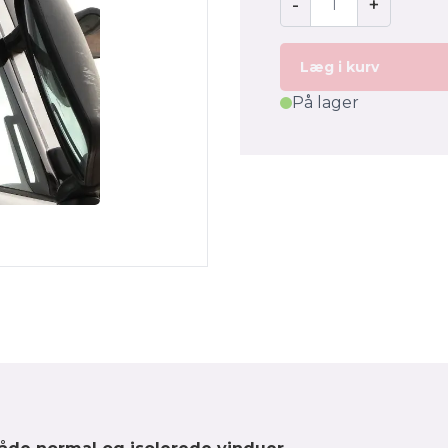
-
+
Læg i kurv
På lager