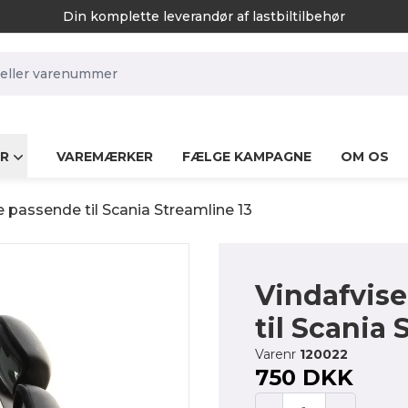
Din komplette leverandør af lastbiltilbehør
rch.label
R
VAREMÆRKER
FÆLGE KAMPAGNE
OM OS
e passende til Scania Streamline 13
Vindafvis
til Scania 
Varenr
120022
750 DKK