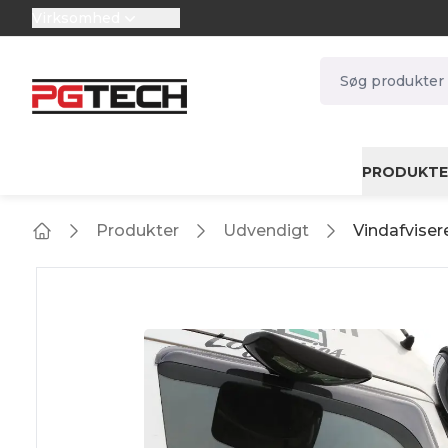
Virksomhed
selector.vat
navbar.quicksea
PRODUKTE
Produkter
Udvendigt
Vindafviser
Home