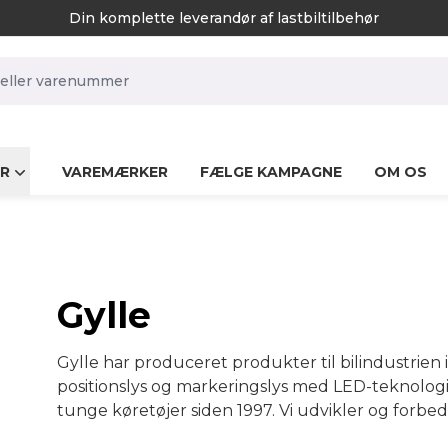
Din komplette leverandør af lastbiltilbehør
rch.label
R
VAREMÆRKER
FÆLGE KAMPAGNE
OM OS
Gylle
Gylle har produceret produkter til bilindustrien i
positionslys og markeringslys med LED-teknologi. 
tunge køretøjer siden 1997. Vi udvikler og forbed
vores høje kvalitet. Gylle foretager altid meget 