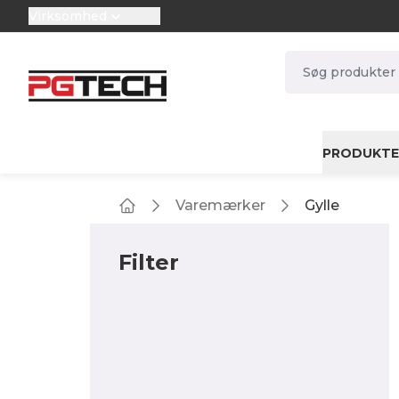
Virksomhed
selector.vat
navbar.quicksea
PRODUKTE
Varemærker
Gylle
Home
Filter