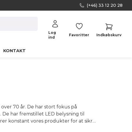
(+46) 33 12 20 28
Log
Favoritter
Indkøbskurv
ind
KONTAKT
 over 70 år. De har stort fokus på
De har fremstillet LED belysning til
rer konstant vores produkter for at sikre
grundige kontroller på alle produkter for