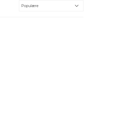
meget god holdbarhed, og de stræber
Populære