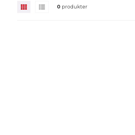
løbende at forbedre dem. Produkterne har en 
0
produkter
altid efter, at kvaliteten er markedets bedste.