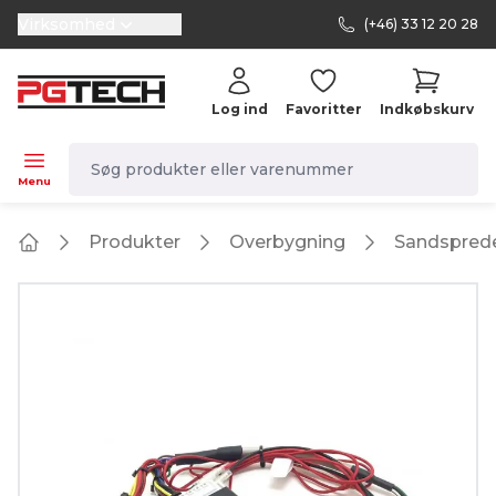
Virksomhed
(+46) 33 12 20 28
selector.vat
Log ind
Favoritter
Indkøbskurv
navbar.quicksearch.label
Menu
Produkter
Overbygning
Sandspred
Home