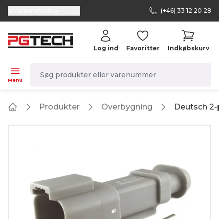
Virksomhed
(+46) 33 12 20 28
selector.vat
Log ind
Favoritter
Indkøbskurv
navbar.quicksearch.label
Menu
Produkter
Overbygning
Deutsch 2-p
Home