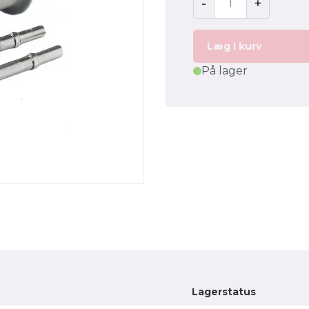
-
+
Læg i kurv
På lager
Lagerstatus