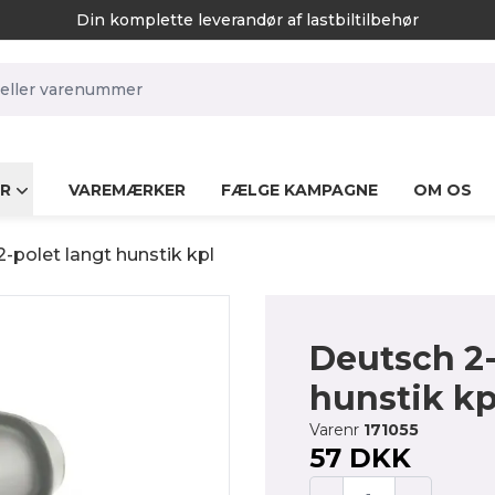
Din komplette leverandør af lastbiltilbehør
rch.label
R
VAREMÆRKER
FÆLGE KAMPAGNE
OM OS
-polet langt hunstik kpl
Deutsch 2-
hunstik kp
Varenr
171055
57 DKK