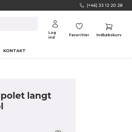
(+46) 33 12 20 28
Log
Favoritter
Indkøbskurv
ind
KONTAKT
polet langt
l