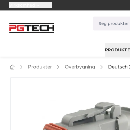
Virksomhed
selector.vat
navbar.quicksea
PRODUKTE
Produkter
Overbygning
Deutsch 2
Home